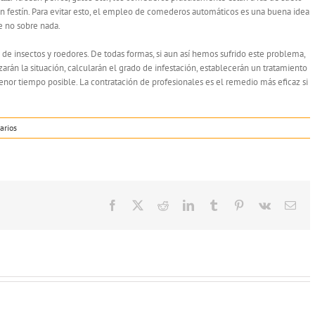
n festín. Para evitar esto, el empleo de comederos automáticos es una buena idea
e no sobre nada.
a de insectos y roedores. De todas formas, si aun así hemos sufrido este problema,
arán la situación, calcularán el grado de infestación, establecerán un tratamiento
enor tiempo posible. La contratación de profesionales es el remedio más eficaz si
arios
Facebook
Twitter
Reddit
LinkedIn
Tumblr
Pinterest
Vk
Cor
elec