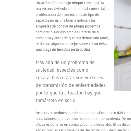
situación cómoda bajo ningún concepto. Ya
sea en una vivienda o en un local comercial, la
proliferación de insectos en este tipo de
espacios no es una buena noticia y las
empresas de control de plagas podemos
cerciorarlo. Por eso a fin de librarse de su
presencia y antes de que sea demasiado tarde,
te damos algunos consejos sobre cómo
evitar
una plaga de insectos en la cocina
.
Más allá de un problema de
suciedad, especies como
cucarachas o ratas son vectores
de transmisión de enfermedades,
por lo que la situación hay que
tomársela en serio.
Insectos o roedores puede contaminar alimentos o dañar el mo
unas labores de prevención son la mejor herramienta. De tod
eficaz es ponerse en contacto con profesionales. Ellos dispo
eficaz. Gracias a los trabajos de desratización y desinsectac