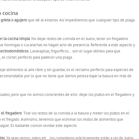
a cocina
 grieta o agujero
que dé al exterior. Así impediremos que cualquier tipo de plaga
r la cocina limpia
. No dejar restos de comida en el suelo, tener un fregadero
que hormigas o cucarachas no hagan acto de presencia. Referente a este aspecto y
 electrodomésticos.
Lavavajillas, frigoríficos… son el lugar idóneo para que
, el cóctel perfecto para padecer una plaga.
jar alimentos al aire libre y sin guardar, es el reclamo perfecto para especies de
recomendable por lo que no tiene que darnos pereza bajar la basura en más de
ales, pero que no somos conscientes de ello: dejar los platos en el fregadero y
n el fregadero
. Tirar los restos de la comida a la basura y meter los platos en el
o el fregado. Asimismo, tenemos que eliminar los restos de alimentos que
sagüe. Es bastante común olvidar este aspecto.
tas
. Ya sean perros, gatos etc., los comederos prácticamente están a ras de suelo