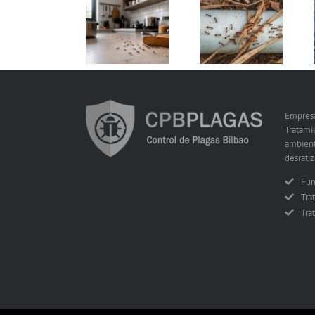
Las plagas más
¿Funcionan los
¿Cómo elegir
comunes del
remedios
una empresa
verano en
caseros contra
de control de
Bilbao y cómo
una plaga de
plagas en
prevenirlas
hormigas?
Bilbao?
Empresa
Tratami
ambient
desratiz
Fum
Tra
Tra