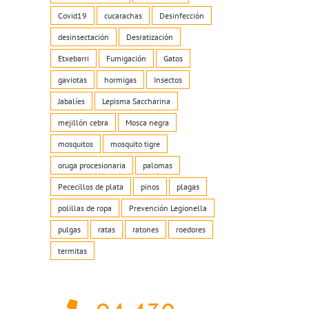
Covid19
cucarachas
Desinfección
desinsectación
Desratización
Etxebarri
Fumigación
Gatos
gaviotas
hormigas
Insectos
Jabalíes
Lepisma Saccharina
mejillón cebra
Mosca negra
mosquitos
mosquito tigre
oruga procesionaria
palomas
Pececillos de plata
pinos
plagas
reo
polillas de ropa
Prevención Legionella
trónico
pulgas
ratas
ratones
roedores
termitas