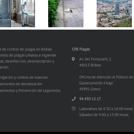
Bilbao pide la
Alertan sobre
colaboración
el aumento de
ciudadana para
ratas en una
prevenir la
localidad del
aparición de
Gran Bilbao
ratas
 de control de plagas en Bilbao.
CPB Plagas
entos de plagas urbanas e higiende
Av. del Ferrocarril, 2
al; desinfeccion, desinsectación y
48013 Bilbao
ación.
Oficina de Atención al Público en
igación y control de insectos
Gaztelumendi 4 bajo
tamientos de desratización
48991 Getxo
tamientos y Prevención de Legionella
94 430 12 17
Laborables de 8:30 a 18:00 horas
Sábados de 9:00 a 13:00 horas