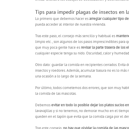
Tips para impedir plagas de insectos en l
Lo primero que debemos hacer es
arreglar cualquier tipo de
pueda acceder al interior de nuestra vivienda.
Tras este paso, el consejo más sencillo y habitual es
mantene
limpio etc., son algunos de los pasos imprescindibles para 
que muy poca gente hace es
revisar la parte trasera de los
cualquier especie tenga su nido. Oscuridad, calor y humedad
Otro dato: guardar la comida en recipientes cerrados. Evita de
insectos y roedores. Además, acumular basura no es lo más 
una ocasión a lo largo de la semana.
Por último, todos cometemos dos errores, que son muy habitu
la comida de las mascotas.
Debemos
evitar en todo lo posible dejar los platos sucios e
lavavajillas y si no tenemos, no demorar mucho en el tiemp
queden en el tapón que evita que la comida caiga por el de
Tras este consejo,
no hay que olvidar la comida de las masco